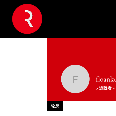
floank
floankun
0
追蹤者
轮廓