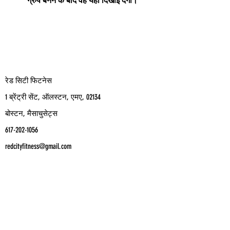
ग्रुप बनने के बाद वह यहाँ दिखाई देगा।
रेड सिटी फिटनेस
1 ब्रेंट्री सेंट, ऑलस्टन, एमए, 02134
बोस्टन, मैसाचुसेट्स
617-202-1056
redcityfitness@gmail.com