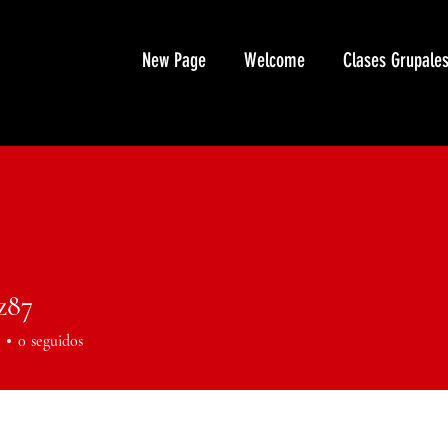
New Page
Welcome
Clases Grupale
z87
7
0
seguidos