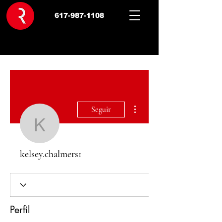
617-987-1108
Más acciones
Seguir
kelsey.chalmers1
kelsey.chalmers1
Perfil