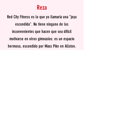
Reza
Red City Fitness es lo que yo llamaría una "joya
escondida". No tiene ninguno de los
inconvenientes que hacen que sea difícil
motivarse en otros gimnasios: es un espacio
hermoso, escondido por Mass Pike en Allston.
Nunca está lleno. El espacio está impecablemente
limpio y bien organizado, y el ambiente general
es increíblemente optimista y positivo. El equipo
cubre todas las bases y algo más, y todo es
prácticamente nuevo. El aparcamiento es gratuito
y fácil. Siempre espero con ansias mis
entrenamientos, y Héctor y René son excelentes
entrenadores. Me alegro de haber encontrado
este lugar, ¡ha hecho que ponerse en forma sea