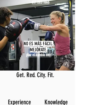
617-202-1065
NO ES MÁS FÁCIL.
MEJÓRATE.
¡Haz el cambio hoy!
Get. Red. City. Fit.
Experience
Knowledge