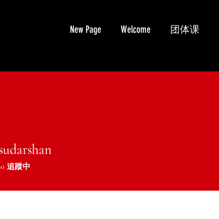
New Page
Welcome
团体课
.sudarshan
udarshan
0
追蹤中