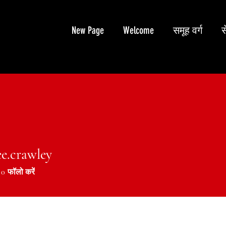
New Page
Welcome
समूह वर्ग
स
ee.crawley
crawley
0
फॉलो करें