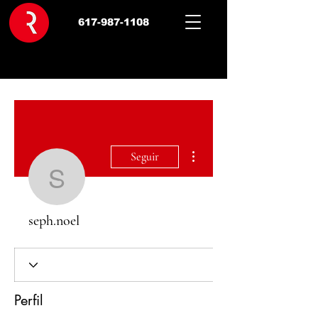
617-987-1108
Más acciones
Seguir
seph.noel
seph.noel
Perfil