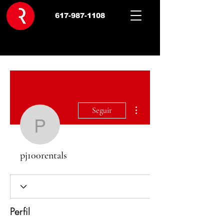
617-987-1108
Más acciones
Seguir
pj100rentals
pj100rentals
Perfil