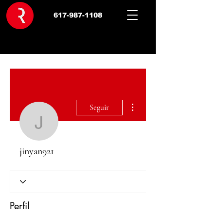
617-987-1108
Más acciones
Seguir
jinyan921
jinyan921
Perfil