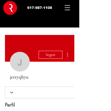
617-987-1108
Más acciones
Seguir
jerryqhyu
jerryqhyu
Perfil