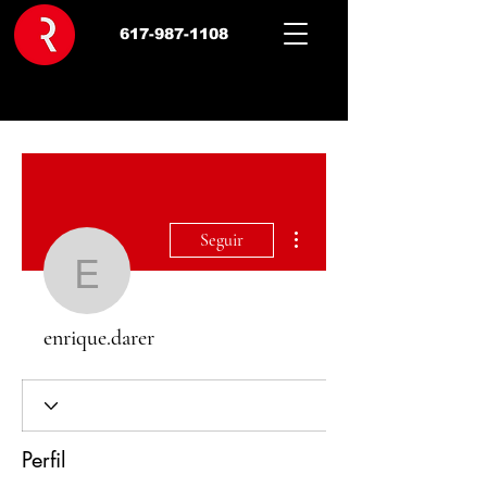
617-987-1108
Más acciones
Seguir
enrique.darer
enrique.darer
Perfil