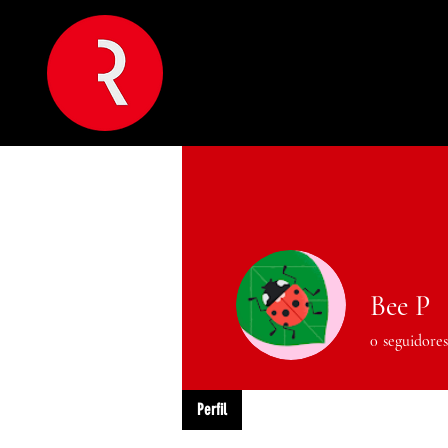
Bee P
0
seguidores
Perfil